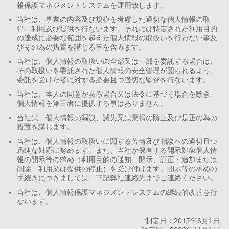
報保護マネジメントシステムを運用致します。
当社は、事業の内容及び規模を考慮した適切な個人情報の取
得、利用及び提供を行ないます。それには特定された利用目的
の達成に必要な範囲を超えた個人情報の取扱いを行わない事及
びその為の措置を講じる事を含みます。
当社は、個人情報の取扱いの全部又は一部を委託する場合は、
その取扱いを委託された個人情報の安全管理が図られるよう、
委託を受けた者に対する必要且つ適切な監督を行ないます。
当社は、本人の同意がある場合又は法令に基づく場合を除き、
個人情報を第三者に提供する事はありません。
当社は、個人情報の漏洩、滅失又は棄損の防止及び是正の為の
措置を講じます。
当社は、個人情報の取扱いに関する苦情及び相談への適切且つ
迅速な対応に努めます。また、当社が保有する開示対象個人情
報の開示等の求め（利用目的の通知、開示、訂正・追加または
削除、利用又は提供の停止）を受け付けます。開示等の求めの
手続きにつきましては、下記弊社連絡先までご連絡ください。
当社は、個人情報保護マネジメントシステムの継続的改善を行
ないます。
制定日：2017年6月1日